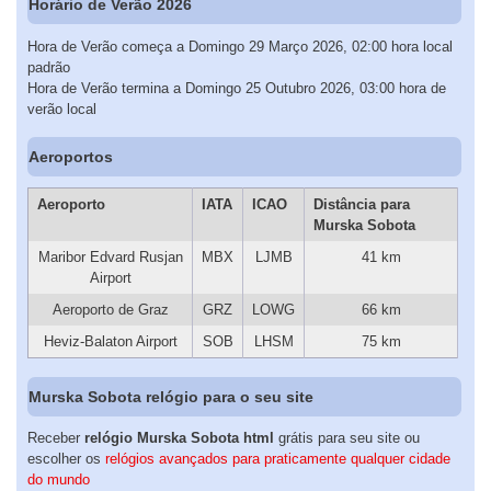
Horário de Verão 2026
Hora de Verão começa a Domingo 29 Março 2026, 02:00 hora local
padrão
Hora de Verão termina a Domingo 25 Outubro 2026, 03:00 hora de
verão local
Aeroportos
Aeroporto
IATA
ICAO
Distância para
Murska Sobota
Maribor Edvard Rusjan
MBX
LJMB
41 km
Airport
Aeroporto de Graz
GRZ
LOWG
66 km
Heviz-Balaton Airport
SOB
LHSM
75 km
Murska Sobota relógio para o seu site
Receber
relógio Murska Sobota html
grátis para seu site ou
escolher os
relógios avançados para praticamente qualquer cidade
do mundo