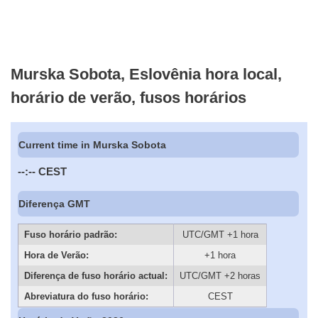
Murska Sobota, Eslovênia hora local,
horário de verão, fusos horários
Current time in Murska Sobota
--:--
CEST
Diferença GMT
Fuso horário padrão:
UTC/GMT +1 hora
Hora de Verão:
+1 hora
Diferença de fuso horário actual:
UTC/GMT +2 horas
Abreviatura do fuso horário:
CEST