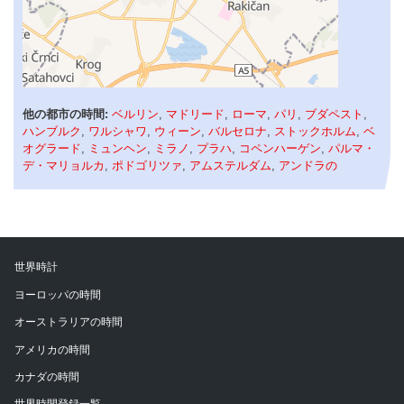
他の都市の時間:
ベルリン
,
マドリード
,
ローマ
,
パリ
,
ブダペスト
,
ハンブルク
,
ワルシャワ
,
ウィーン
,
バルセロナ
,
ストックホルム
,
ベ
オグラード
,
ミュンヘン
,
ミラノ
,
プラハ
,
コペンハーゲン
,
パルマ・
デ・マリョルカ
,
ポドゴリツァ
,
アムステルダム
,
アンドラの
世界時計
ヨーロッパの時間
オーストラリアの時間
アメリカの時間
カナダの時間