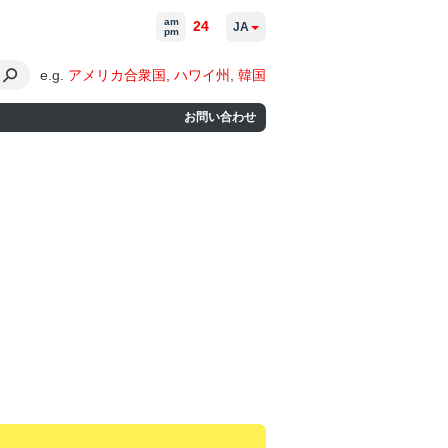
am
24
JA
pm
e.g.
アメリカ合衆国
,
ハワイ州
,
韓国
お問い合わせ