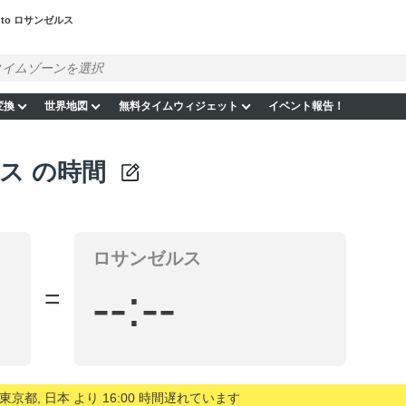
 to ロサンゼルス
変換
世界地図
無料タイムウィジェット
イベント報告！
ス の時間
ロサンゼルス
--:--
=
京都, 日本 より 16:00 時間遅れています