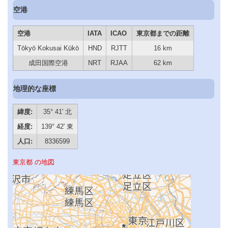
空港
空港
IATA
ICAO
東京都までの距離
Tōkyō Kokusai Kūkō
HND
RJTT
16 km
成田国際空港
NRT
RJAA
62 km
地理的な座標
緯度:
35° 41' 北
経度:
139° 42' 東
人口:
8336599
東京都 の地図