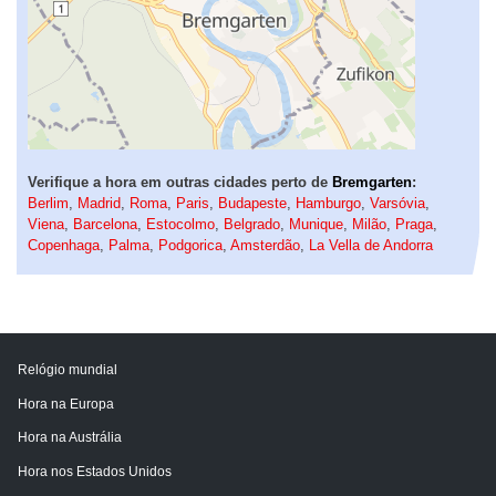
Verifique a hora em outras cidades perto de
Bremgarten
:
Berlim
,
Madrid
,
Roma
,
Paris
,
Budapeste
,
Hamburgo
,
Varsóvia
,
Viena
,
Barcelona
,
Estocolmo
,
Belgrado
,
Munique
,
Milão
,
Praga
,
Copenhaga
,
Palma
,
Podgorica
,
Amsterdão
,
La Vella de Andorra
Relógio mundial
Hora na Europa
Hora na Austrália
Hora nos Estados Unidos