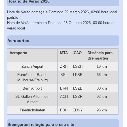
Horário de Verão 2026
Hora de Verão começa a Domingo 29 Março 2026, 02:00 hora local
padrão
Hora de Verão termina a Domingo 25 Outubro 2026, 03:00 hora de
verão local
Aeroportos
Aeroporto
IATA
ICAO
Distância para
Bremgarten
Zurich Airport
ZRH
LSZH
19 km
EuroAirport Basel-
BSL
LFSB
66 km
Mulhouse-Freiburg
Bern Airport
BRN
LSZB
80 km
St. Gallen-Altenrhein
ACH
LSZR
92 km
Airport
Friedrichshafen
FDH
EDNY
93 km
Bremgarten relógio para o seu site