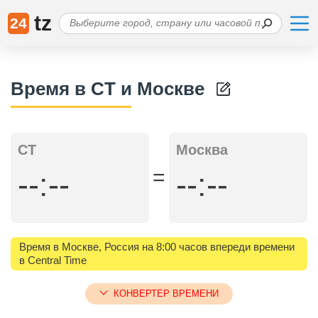
tz
24
Время в CT и Москве
CT
Москва
=
--:--
--:--
Время в Москве, Россия на 8:00 часов впереди времени
в Central Time
КОНВЕРТЕР ВРЕМЕНИ