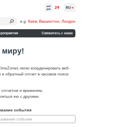
am
24
RU
pm
e.g.
Киев
,
Вашингтон
,
Лондон
ероприятия
Свяжитесь с нами
 миру!
imeZones легко координировать веб-
 и обратный отсчет в часовом поясе
м отсчетом и временем,
литься ею с другими.
звание события