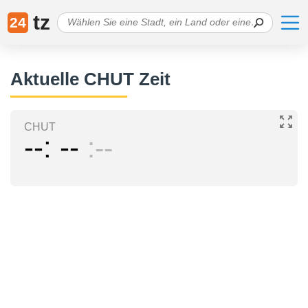
tz
24
Aktuelle CHUT Zeit
CHUT
--
--
--