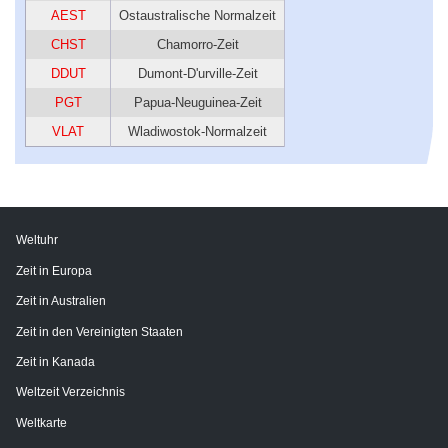
AEST
Ostaustralische Normalzeit
CHST
Chamorro-Zeit
DDUT
Dumont-D'urville-Zeit
PGT
Papua-Neuguinea-Zeit
VLAT
Wladiwostok-Normalzeit
Weltuhr
Zeit in Europa
Zeit in Australien
Zeit in den Vereinigten Staaten
Zeit in Kanada
Weltzeit Verzeichnis
Weltkarte