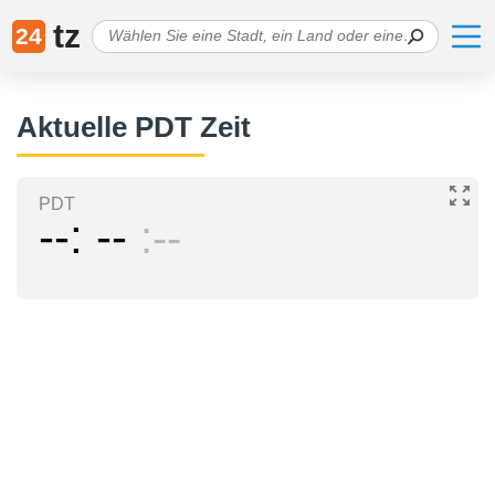
tz
24
Aktuelle PDT Zeit
PDT
--
--
--