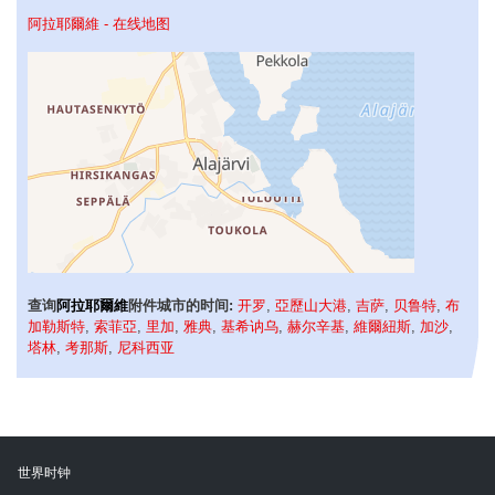
阿拉耶爾維 - 在线地图
查询
阿拉耶爾維
附件城市的时间:
开罗
,
亞歷山大港
,
吉萨
,
贝鲁特
,
布
加勒斯特
,
索菲亞
,
里加
,
雅典
,
基希讷乌
,
赫尔辛基
,
維爾紐斯
,
加沙
,
塔林
,
考那斯
,
尼科西亚
世界时钟