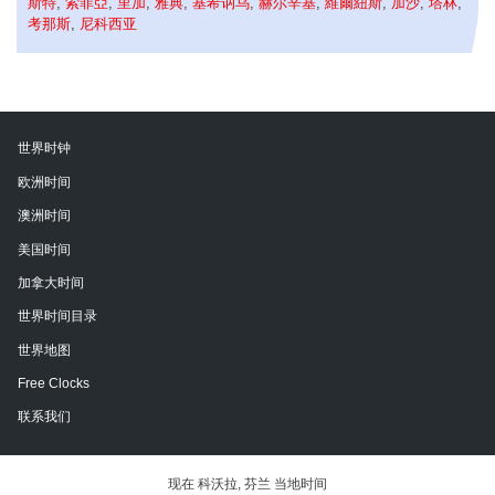
斯特
,
索菲亞
,
里加
,
雅典
,
基希讷乌
,
赫尔辛基
,
維爾紐斯
,
加沙
,
塔林
,
考那斯
,
尼科西亚
世界时钟
欧洲时间
澳洲时间
美国时间
加拿大时间
世界时间目录
世界地图
Free Clocks
联系我们
现在 科沃拉, 芬兰 当地时间