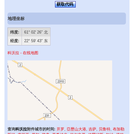
获取代码
地理坐标
纬度:
61° 02′ 26″ 北
经度:
22° 59′ 43″ 东
科沃拉 - 在线地图
查询
科沃拉
附件城市的时间:
开罗
,
亞歷山大港
,
吉萨
,
贝鲁特
,
布加勒