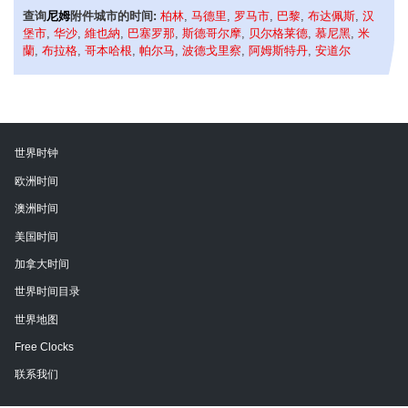
查询
尼姆
附件城市的时间:
柏林
,
马德里
,
罗马市
,
巴黎
,
布达佩斯
,
汉
堡市
,
华沙
,
維也納
,
巴塞罗那
,
斯德哥尔摩
,
贝尔格莱德
,
慕尼黑
,
米
蘭
,
布拉格
,
哥本哈根
,
帕尔马
,
波德戈里察
,
阿姆斯特丹
,
安道尔
世界时钟
欧洲时间
澳洲时间
美国时间
加拿大时间
世界时间目录
世界地图
Free Clocks
联系我们