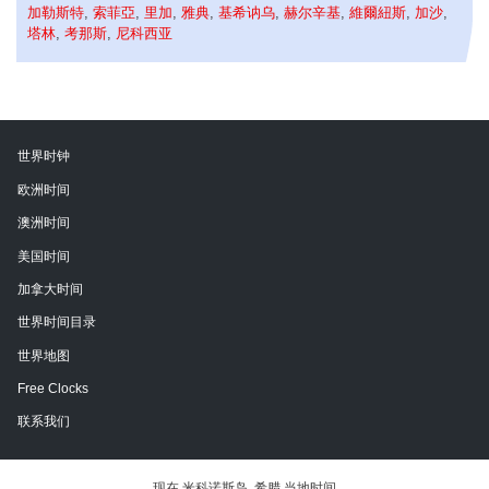
加勒斯特
,
索菲亞
,
里加
,
雅典
,
基希讷乌
,
赫尔辛基
,
維爾紐斯
,
加沙
,
塔林
,
考那斯
,
尼科西亚
世界时钟
欧洲时间
澳洲时间
美国时间
加拿大时间
世界时间目录
世界地图
Free Clocks
联系我们
现在 米科诺斯岛, 希腊 当地时间