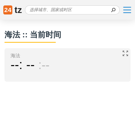
tz
24
海法 :: 当前时间
海法
--
--
--