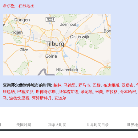
蒂尔堡 - 在线地图
查询
蒂尔堡
附件城市的时间:
柏林
,
马德里
,
罗马市
,
巴黎
,
布达佩斯
,
汉堡市
,
維也納
,
巴塞罗那
,
斯德哥尔摩
,
贝尔格莱德
,
慕尼黑
,
米蘭
,
布拉格
,
哥本哈根
马
,
波德戈里察
,
阿姆斯特丹
,
安道尔
间
美国时间
加拿大时间
世界时间目录
世界地