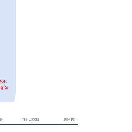
华沙
,
,
帕尔
图
Free Clocks
联系我们