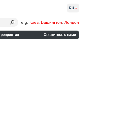
RU
e.g.
Киев
,
Вашингтон
,
Лондон
ероприятия
Свяжитесь с нами