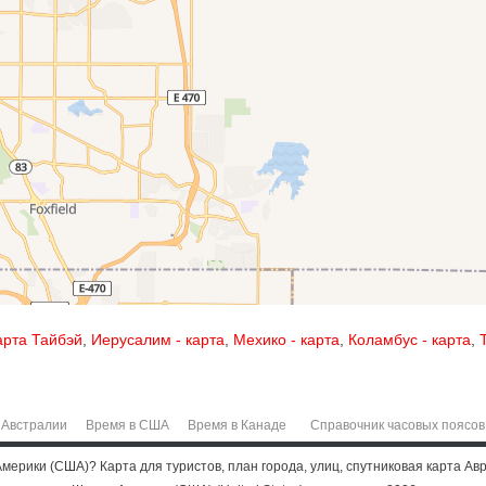
арта Тайбэй
,
Иерусалим - карта
,
Мехико - карта
,
Коламбус - карта
,
 Австралии
Время в США
Время в Канаде
Справочник часовых поясов
ерики (США)? Карта для туристов, план города, улиц, спутниковая карта Ав