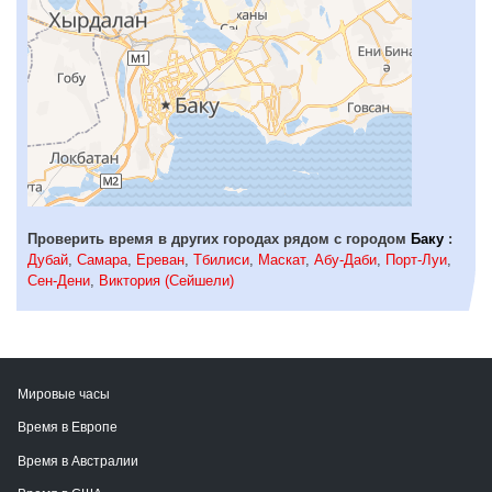
Проверить время в других городах рядом с городом
Баку
:
Дубай
,
Самара
,
Ереван
,
Тбилиси
,
Маскат
,
Абу-Даби
,
Порт-Луи
,
Сен-Дени
,
Виктория (Сейшели)
Мировые часы
Время в Европе
Время в Австралии