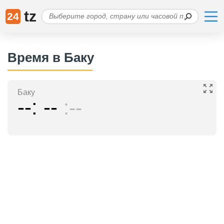
tz
24
Время в Баку
Баку
--
--
--