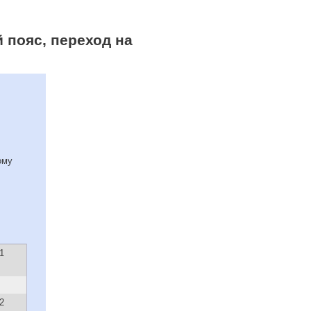
 пояс, переход на
ому
1
2