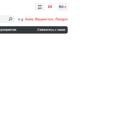
am
24
RU
pm
e.g.
Киев
,
Вашингтон
,
Лондон
ероприятия
Свяжитесь с нами