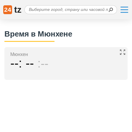
tz
24
Время в Мюнхене
Мюнхен
--
--
--