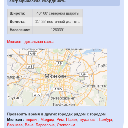
Географические координаты
Широта:
48° 08' северной широты
Долгота:
11° 35' восточной долготы
Население:
1260391
Мюнхен - детальная карта
Проверить время в других городах рядом с городом
Мюнхен
:
Берлин
,
Мадрид
,
Рим
,
Париж
,
Будапешт
,
Гамбург
,
Варшава
,
Вена
,
Барселона
,
Стокгольм