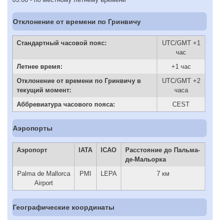
Отклонение от времени по Гринвичу
Стандартный часовой пояс:
UTC/GMT +1
час
Летнее время:
+1 час
Отклонение от времени по Гринвичу в
UTC/GMT +2
текущий момент:
часа
Аббревиатура часового пояса:
CEST
Аэропорты
Аэропорт
IATA
ICAO
Расстояние до Пальма-
де-Мальорка
Palma de Mallorca
PMI
LEPA
7 км
Airport
Географические координаты