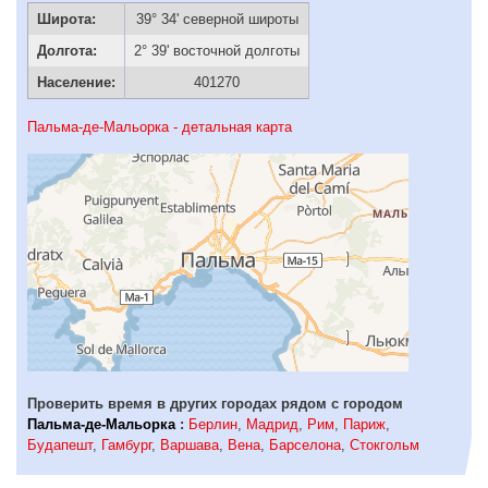
Широта:
39° 34' северной широты
Долгота:
2° 39' восточной долготы
Население:
401270
Пальма-де-Мальорка - детальная карта
Проверить время в других городах рядом с городом
Пальма-де-Мальорка
:
Берлин
,
Мадрид
,
Рим
,
Париж
,
Будапешт
,
Гамбург
,
Варшава
,
Вена
,
Барселона
,
Стокгольм