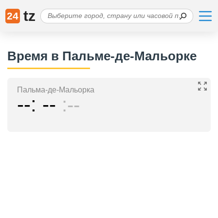
tz
24
Время в Пальме-де-Мальорке
Пальма-де-Мальорка
--
--
--