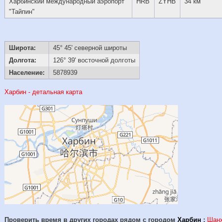
Харбинский международный аэропорт
HRB
ZYHB
34 км
"Тайпин"
Широта:
45° 45' северной широты
Долгота:
126° 39' восточной долготы
Население:
5878939
Харбин - детальная карта
Проверить время в других городах рядом с городом
Харбин
:
Шан