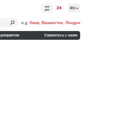
am
24
RU
pm
e.g.
Киев
,
Вашингтон
,
Лондон
ероприятия
Свяжитесь с нами