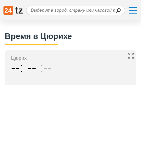
tz
24
Время в Цюрихе
Цюрих
--
--
--