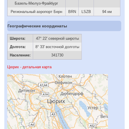
Базель-Мюлуз-Фрайбург
Региональный аэропорт Берн
BRN
LSZB
94 км
Географические координаты
Широта:
47° 22' северной широты
Долгота:
8° 33' восточной долготы
Население:
341730
Цюрих - детальная карта