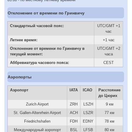
Отклонение от времени по Гринвичу
Стандартный часовой пояс:
UTC/GMT +1
час
Летнее время:
+1 час
Отклонение от времени по Гринвичу в
UTC/GMT +2
текущий момент:
часа
Аббревиатура часового пояса:
CEST
Аэропорты
Аэропорт
IATA
ICAO
Расстояние
до Цюрих
Zurich Airport
ZRH
LSZH
9 км
St. Gallen-Altenrhein Airport
ACH
LSZR
77 км
Friedrichshafen
FDH
EDNY
78 км
Международный аэропорт
BSL
LFSB
80 км