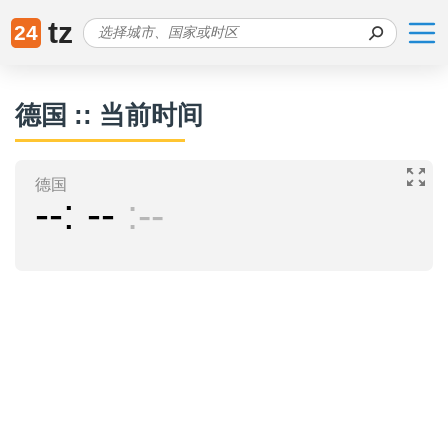
tz
24
德国 :: 当前时间
德国
--
--
--