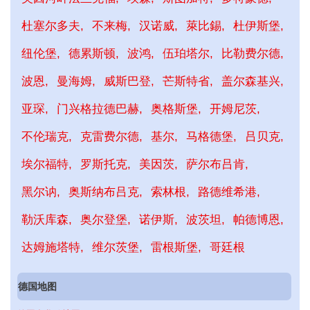
杜塞尔多夫
不来梅
汉诺威
萊比錫
杜伊斯堡
纽伦堡
德累斯顿
波鸿
伍珀塔尔
比勒费尔德
波恩
曼海姆
威斯巴登
芒斯特省
盖尔森基兴
亚琛
门兴格拉德巴赫
奥格斯堡
开姆尼茨
不伦瑞克
克雷费尔德
基尔
马格德堡
吕贝克
埃尔福特
罗斯托克
美因茨
萨尔布吕肯
黑尔讷
奥斯纳布吕克
索林根
路德维希港
勒沃库森
奥尔登堡
诺伊斯
波茨坦
帕德博恩
达姆施塔特
维尔茨堡
雷根斯堡
哥廷根
德国地图