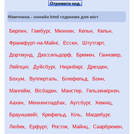
Отримати код
Німеччина - онлайн html годинник для міст
Берлин
Гамбург
Мюнхен
Кельн
Кельн
Франкфурт-на-Майні
Ессен
Штутгарт
Дортмунд
Дюссельдорф
Бремен
Ганновер
Лейпциг
Дуйсбург
Нюрнберг
Дрезден
Бохум
Вупперталь
Білефельд
Бонн
Мангейм
Вісбаден
Манстер
Гельзенкірхен
Аахен
Менхенгладбах
Аугсбург
Хемніц
Брауншвейг
Крефельд
Кіль
Магдебург
Любек
Ерфурт
Росток
Майнц
Саарбрюкен