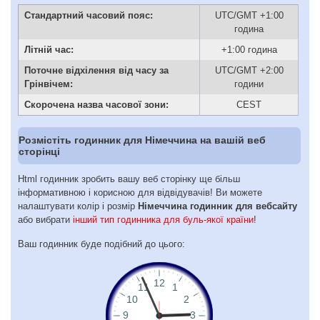
Стандартний часовий пояс:
UTC/GMT +1:00
година
Літній час:
+1:00 година
Поточне відхілення від часу за
UTC/GMT +2:00
Грінвічем:
години
Скорочена назва часової зони:
CEST
Розмістіть годинник для Німеччина на вашій веб
сторінці
Html годинник зробить вашу веб сторінку ще більш
інформативною і корисною для відвідувачів! Ви можете
налаштувати колір і розмір
Німеччина годинник для вебсайту
або вибрати
інший тип годинника для буль-якої країни
!
Ваш годинник буде подібний до цього: