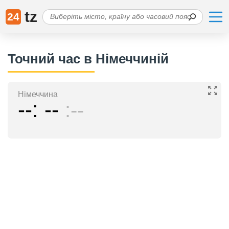
tz
24
Точний час в Німеччиній
Німеччина
--
--
--