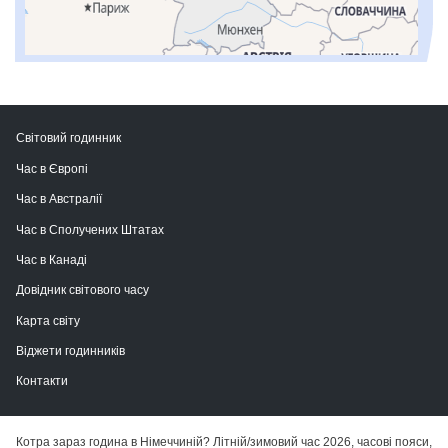
Світовий годинник
Час в Європі
Час в Австралії
Час в Сполучених Штатах
Час в Канаді
Довідник світового часу
Карта світу
Віджети годинників
Контакти
Котра зараз година в Німеччиній? Літній/зимовий час 2026, часові пояси,