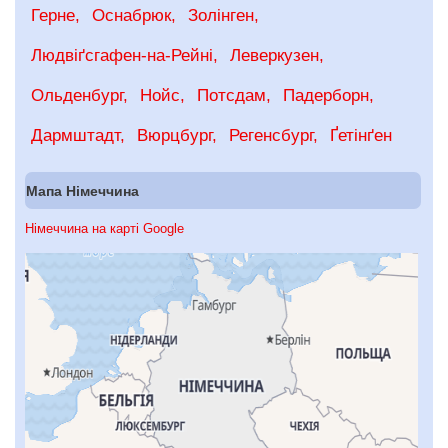
Герне
Оснабрюк
Золінген
Людвіґсгафен-на-Рейні
Леверкузен
Ольденбург
Нойс
Потсдам
Падерборн
Дармштадт
Вюрцбург
Регенсбург
Ґетінґен
Мапа Німеччина
Німеччина на карті Google