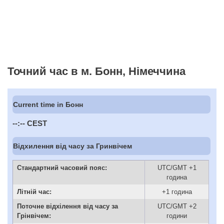
Точний час в м. Бонн, Німеччина
Current time in Бонн
--:--
CEST
Відхилення від часу за Гринвічем
Стандартний часовий пояс:
UTC/GMT +1
година
Літній час:
+1 година
Поточне відхілення від часу за
UTC/GMT +2
Грінвічем:
години