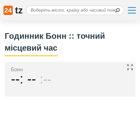
tz
24
Годинник Бонн :: точний
місцевий час
Бонн
--
--
--