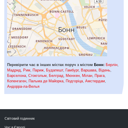
Перевірити час в інших містах поруч з містом
Бонн
:
Берлін
,
Мадрид
,
Рим
,
Париж
,
Будапешт
,
Гамбург
,
Варшава
,
Відень
,
Барселона
,
Стокгольм
,
Белград
,
Мюнхен
,
Мілан
,
Прага
,
Копенгаген
,
Пальма де Майорка
,
Подгоріца
,
Амстердам
,
Андорра-ла-Велья
Світовий годинник
Час в Європі