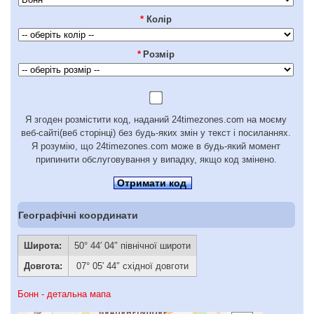
*
Колір
*
Розмір
Я згоден розмістити код, наданий 24timezones.com на моєму
веб-сайті(веб сторінці) без будь-яких змін у текст і посиланнях.
Я розумію, що 24timezones.com може в будь-який момент
припинити обслуговування у випадку, якщо код змінено.
Отримати код
Географічні координати
Широта:
50° 44′ 04″ північної широти
Довгота:
07° 05′ 44″ східної довготи
Бонн - детальна мапа