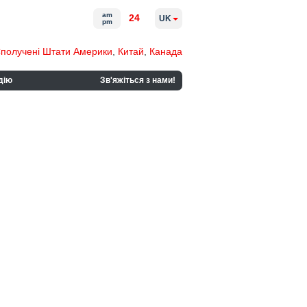
am
24
UK
pm
получені Штати Америки
,
Китай
,
Канада
дію
Зв'яжіться з нами!