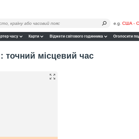
e.g.
США - С
ртер часу
Карти
Віджети світового годинника
Оголосити по
: точний місцевий час