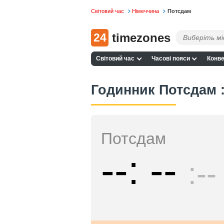
Світовий час
Німеччина
Потсдам
24
timezones
Світовий час
Часові пояси
Конве
Годинник Потсдам :
Потсдам
--
--
--