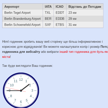
Аеропорт
IATA
ICAO
Відстань до Потсдам
Berlin Tegel Airport
TXL
EDDT
23 км
Berlin Brandenburg Airport
BER
EDDB
29 км
Berlin Schoenefeld Airport
SXF
ETBS
31 км
Html годинник зробить вашу веб сторінку ще більш інформативною і
корисною для відвідувачів! Ви можете налаштувати колір і розмір
Пот
годинника для вебсайту
або вибрати
інший тип годинника для буль-як
міста
!
Так буде виглядати Ваш годинник: