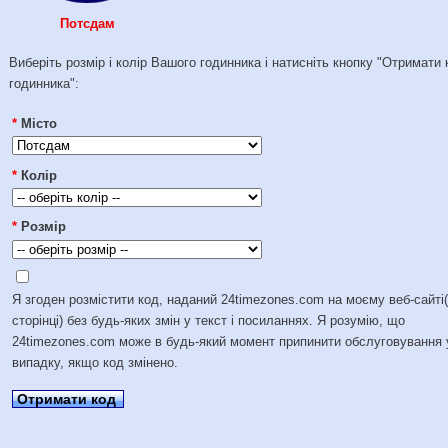
Потсдам
Виберіть розмір і колір Вашого годинника і натисніть кнопку "Отримати 
годинника":
*
Місто
*
Колір
*
Розмір
Я згоден розмістити код, наданий 24timezones.com на моєму веб-сайті
сторінці) без будь-яких змін у текст і посиланнях. Я розумію, що
24timezones.com може в будь-який момент припинити обслуговування 
випадку, якщо код змінено.
Отримати код