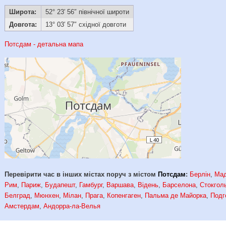
Широта:
52° 23′ 56″ північної широти
Довгота:
13° 03′ 57″ східної довготи
Потсдам - детальна мапа
Перевірити час в інших містах поруч з містом
Потсдам
:
Берлін
,
Ма
Рим
,
Париж
,
Будапешт
,
Гамбург
,
Варшава
,
Відень
,
Барселона
,
Стокгол
Белград
,
Мюнхен
,
Мілан
,
Прага
,
Копенгаген
,
Пальма де Майорка
,
Подг
Амстердам
,
Андорра-ла-Велья