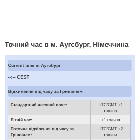
Точний час в м. Аугсбург, Німеччина
Current time in Аугсбург
--:--
CEST
Відхилення від часу за Гринвічем
Стандартний часовий пояс:
UTC/GMT +1
година
Літній час:
+1 година
Поточне відхілення від часу за
UTC/GMT +2
Грінвічем:
години