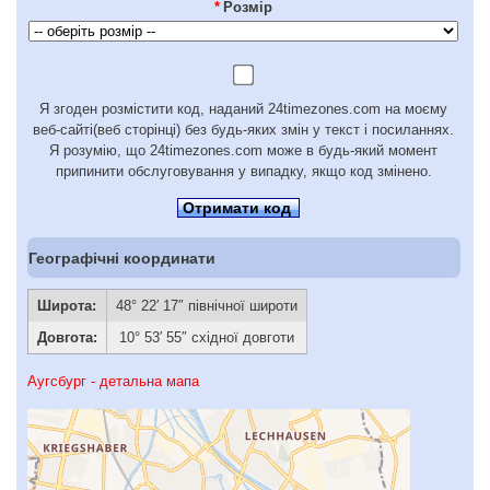
*
Розмір
Я згоден розмістити код, наданий 24timezones.com на моєму
веб-сайті(веб сторінці) без будь-яких змін у текст і посиланнях.
Я розумію, що 24timezones.com може в будь-який момент
припинити обслуговування у випадку, якщо код змінено.
Отримати код
Географічні координати
Широта:
48° 22′ 17″ північної широти
Довгота:
10° 53′ 55″ східної довготи
Аугсбург - детальна мапа