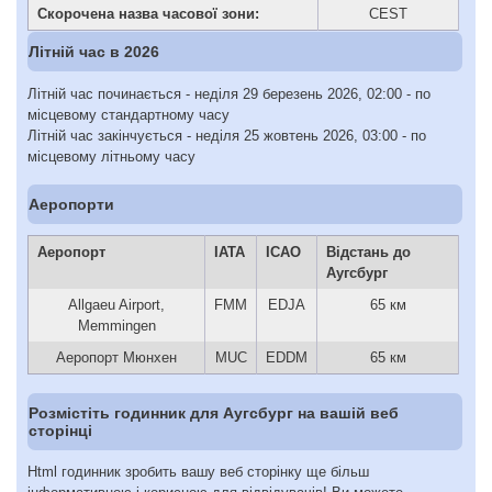
Скорочена назва часової зони:
CEST
Літній час в 2026
Літній час починається - неділя 29 березень 2026, 02:00 - по
місцевому стандартному часу
Літній час закінчується - неділя 25 жовтень 2026, 03:00 - по
місцевому літньому часу
Аеропорти
Аеропорт
IATA
ICAO
Відстань до
Аугсбург
Allgaeu Airport,
FMM
EDJA
65 км
Memmingen
Аеропорт Мюнхен
MUC
EDDM
65 км
Розмістіть годинник для Аугсбург на вашій веб
сторінці
Html годинник зробить вашу веб сторінку ще більш