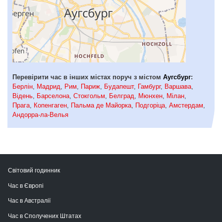
Перевірити час в інших містах поруч з містом
Аугсбург
:
Берлін
,
Мадрид
,
Рим
,
Париж
,
Будапешт
,
Гамбург
,
Варшава
,
Відень
,
Барселона
,
Стокгольм
,
Белград
,
Мюнхен
,
Мілан
,
Прага
,
Копенгаген
,
Пальма де Майорка
,
Подгоріца
,
Амстердам
,
Андорра-ла-Велья
Світовий годинник
Час в Європі
Час в Австралії
Час в Сполучених Штатах