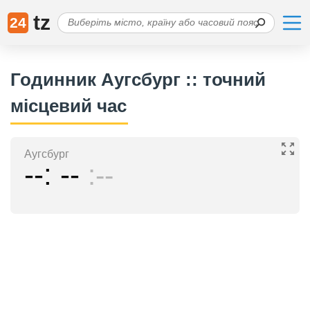
tz
24
Годинник Аугсбург :: точний
місцевий час
Аугсбург
--
--
--