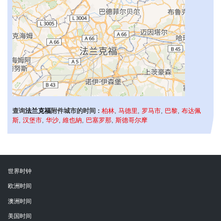
查询
法兰克福
附件城市的时间 :
柏林
,
马德里
,
罗马市
,
巴黎
,
布达佩
斯
,
汉堡市
,
华沙
,
維也納
,
巴塞罗那
,
斯德哥尔摩
世界时钟
欧洲时间
澳洲时间
美国时间