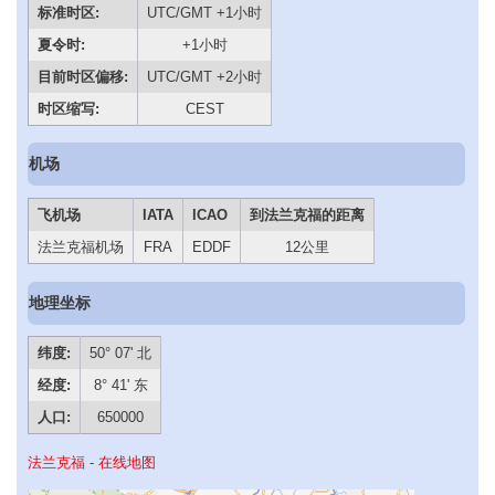
标准时区:
UTC/GMT +1小时
夏令时:
+1小时
目前时区偏移:
UTC/GMT +2小时
时区缩写:
CEST
机场
飞机场
IATA
ICAO
到法兰克福的距离
法兰克福机场
FRA
EDDF
12公里
地理坐标
纬度:
50° 07' 北
经度:
8° 41' 东
人口:
650000
法兰克福 - 在线地图