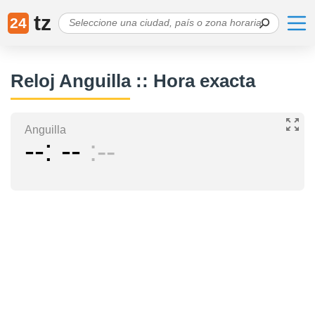
tz
24
Reloj Anguilla :: Hora exacta
Anguilla
--
--
--