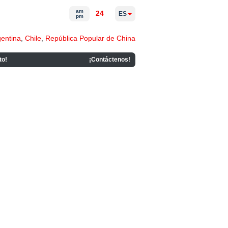
am
24
ES
pm
gentina
,
Chile
,
República Popular de China
to!
¡Contáctenos!