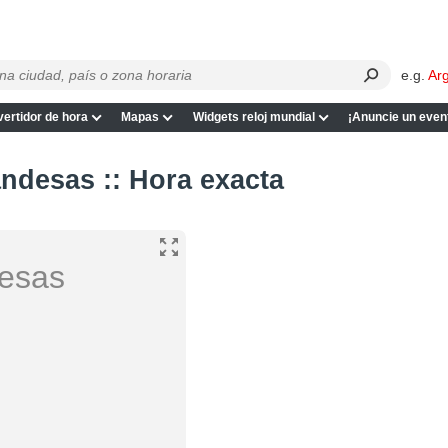
e.g.
Ar
ertidor de hora
Mapas
Widgets reloj mundial
¡Anuncie un even
andesas :: Hora exacta
desas