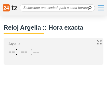
tz
24
Reloj Argelia :: Hora exacta
Argelia
--
--
--