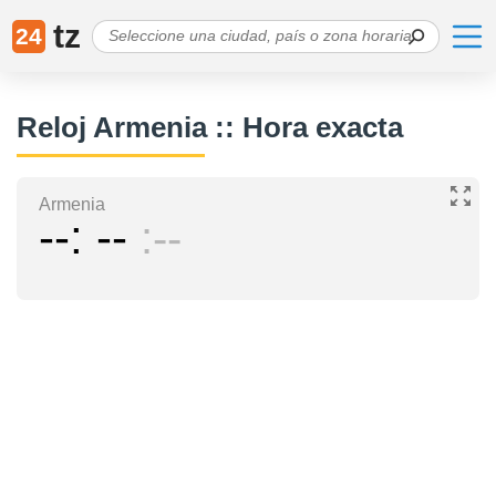
tz
24
Reloj Armenia :: Hora exacta
Armenia
--
--
--