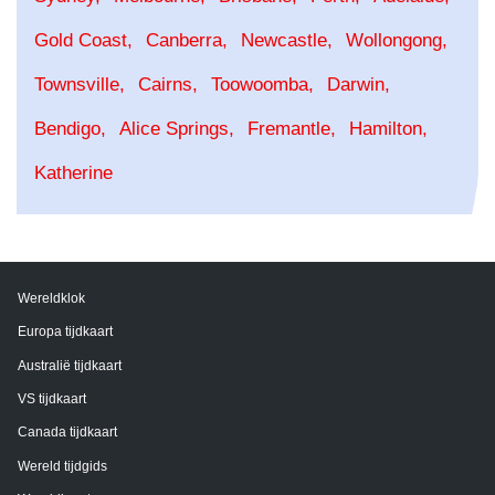
Gold Coast
Canberra
Newcastle
Wollongong
Townsville
Cairns
Toowoomba
Darwin
Bendigo
Alice Springs
Fremantle
Hamilton
Katherine
Wereldklok
Europa tijdkaart
Australië tijdkaart
VS tijdkaart
Canada tijdkaart
Wereld tijdgids