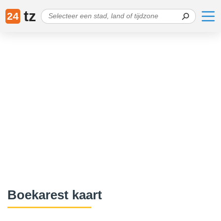
tz
24
Boekarest kaart