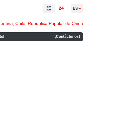
am
24
ES
pm
gentina
,
Chile
,
República Popular de China
to!
¡Contáctenos!