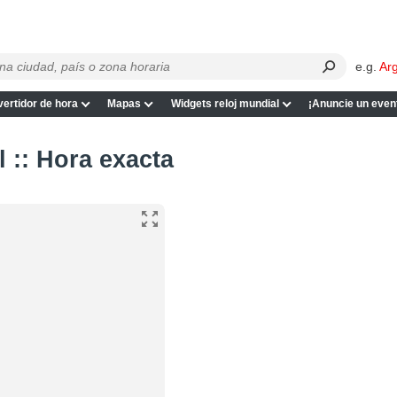
e.g.
Ar
ertidor de hora
Mapas
Widgets reloj mundial
¡Anuncie un even
l :: Hora exacta