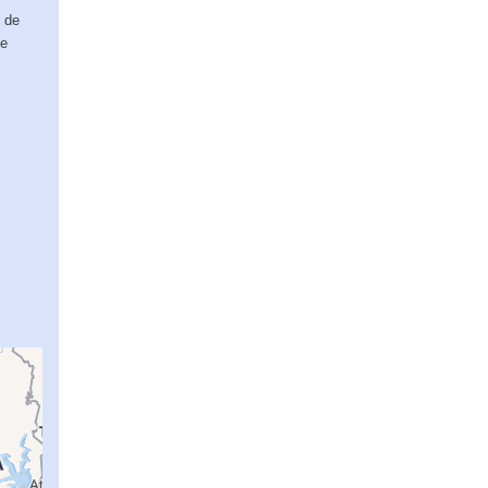
 de
ue