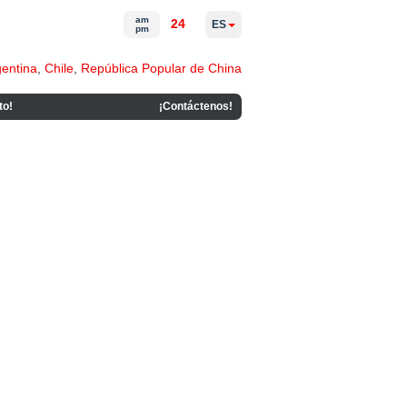
am
24
ES
pm
gentina
,
Chile
,
República Popular de China
to!
¡Contáctenos!