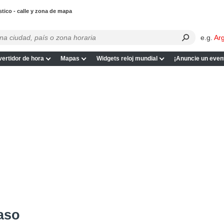
stico - calle y zona de mapa
e.g.
Ar
ertidor de hora
Mapas
Widgets reloj mundial
¡Anuncie un even
aso