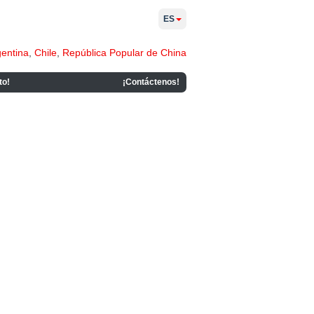
ES
gentina
,
Chile
,
República Popular de China
to!
¡Contáctenos!