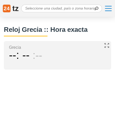
tz
24
Reloj Grecia :: Hora exacta
Grecia
--
--
--