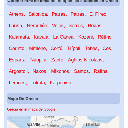
Obtener html en línea del reloj de las ciudades en Grecia
Athens
Salónica
Patras
Patras
El Pireo
Lárisa
Heraclión
Volos
Serres
Rodas
Kalamata
Kavala
La Canea
Kozani
Rétino
Corinto
Mitilene
Corfú
Trípoli
Tebas
Cos
Esparta
Nauplia
Zante
Aghios Nicolaos
Argostoli
Naxos
Mikonos
Samos
Rafina
Lemnos
Trikala
Karpenisio
Mapa De Grecia
Grecia en el mapa de Google