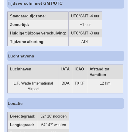
Tijdsverschil met GMT/UTC
Standaard tijdzone:
UTC/GMT -4 uur
Zomertijd:
+1 uur
Huidige tijdzone verschuiving:
UTC/GMT -3 uur
Tijdzone afkorting:
ADT
Luchthavens
Luchthaven
IATA
ICAO
Afstand tot
Hamilton
L.F. Wade International
BDA
TXKF
12 km
Airport
Locatie
Breedtegraad:
32° 18' noorden
Lengtegraad:
64° 47' westen