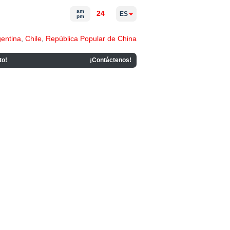
am
24
ES
pm
gentina
,
Chile
,
República Popular de China
to!
¡Contáctenos!