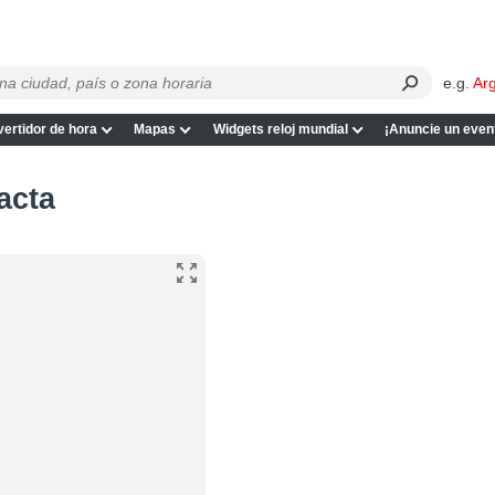
e.g.
Ar
ertidor de hora
Mapas
Widgets reloj mundial
¡Anuncie un even
acta