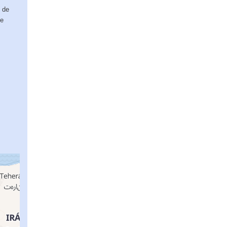
 de
ue