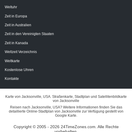
Weltuhr
Zeit in Europa
Zeit in Australien
Zeit in den Vereinigten Staaten
Zeit in Kanada
Weltzeit Verzeichnis
Weltkarte
Kostenlose Uhren
Kontakte
Karte von Jacksonville, USA. Straßenkarte, Stadtplan und Satellitenbildkarte
von Jacksonville
Reisen nach Jacksonville, USA? Weitere Informationen finden Sie das
detaillierte Online-Stadtplan von Jacksonville zur Verfügung gestellt von
Google Karte.
Copyright © 2005 - 2026 24TimeZones.com.
Alle Rechte
vorbehalten.