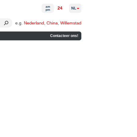
am
24
NL
pm
e.g.
Nederland
,
China
,
Willemstad
Contacteer ons!