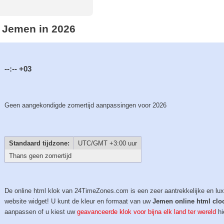
n Jemen in 2026
--:--
+03
Geen aangekondigde zomertijd aanpassingen voor 2026
Standaard tijdzone:
UTC/GMT +3:00 uur
Thans geen zomertijd
De online html klok van 24TimeZones.com is een zeer aantrekkelijke en lu
website widget! U kunt de kleur en formaat van uw
Jemen online html clo
aanpassen of u kiest uw
geavanceerde klok voor bijna elk land ter wereld
hi