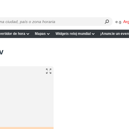
e.g.
Ar
ertidor de hora
Mapas
Widgets reloj mundial
¡Anuncie un even
v