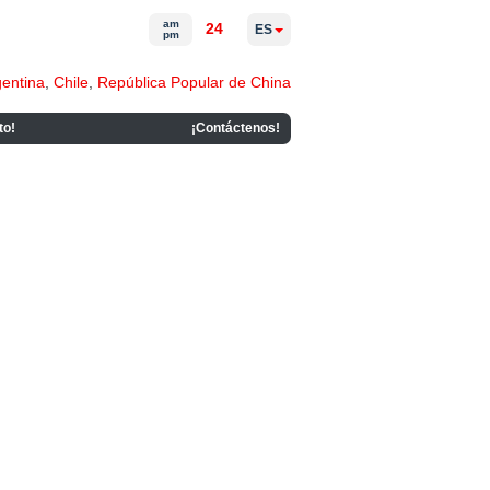
am
24
ES
pm
gentina
,
Chile
,
República Popular de China
to!
¡Contáctenos!