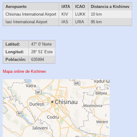
Aeropuerto
IATA
ICAO
Distancia a Kishinev
Chisinau International Airport
KIV
LUKK
10 km
Iasi International Airport
IAS
LRIA
95 km
Latitud:
47° 0' Norte
Longitud:
28° 51' Este
Población:
635994
Mapa online de Kishinev