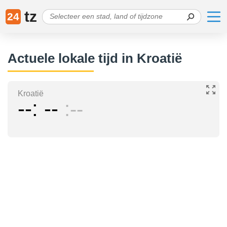
tz
24
Actuele lokale tijd in Kroatië
Kroatië
--
--
--