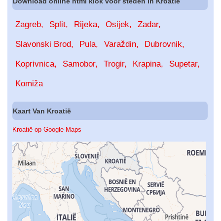
Download online html klok voor steden in Kroatië
Zagreb
Split
Rijeka
Osijek
Zadar
Slavonski Brod
Pula
Varaždin
Dubrovnik
Koprivnica
Samobor
Trogir
Krapina
Supetar
Komiža
Kaart Van Kroatië
Kroatië op Google Maps