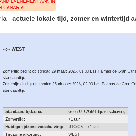
AAND EVENEMENT AAN IN
N CANARIA
a - actuele lokale tijd, zomer en wintertijd
--:--
WEST
Zomertijd begint op zondag 29 maart 2026, 01:00 Las Palmas de Gran Cana
standaardtijd
Zomertijd eindigt op zondag 25 oktober 2026, 02:00 Las Palmas de Gran Ca
standaardtijd
Standaard tijdzone:
Geen UTC/GMT tijdverschuiving
Zomertijd:
+1 uur
Huidige tijdzone verschuiving:
UTC/GMT +1 uur
Tijdzone afkorting:
WEST