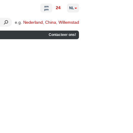
am
24
NL
pm
e.g.
Nederland
,
China
,
Willemstad
Contacteer ons!