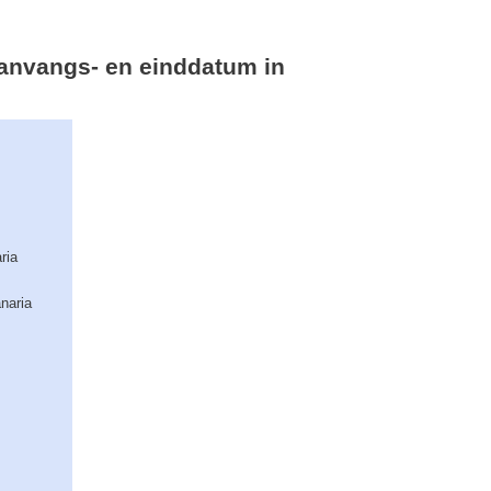
 aanvangs- en einddatum in
ria
naria