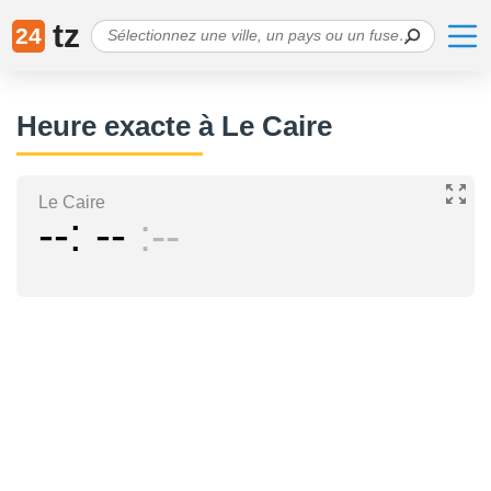
tz
24
Heure exacte à Le Caire
Le Caire
--
--
--