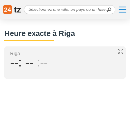
tz
24
Heure exacte à Riga
Riga
--
--
--