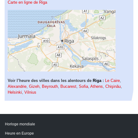
Carte en ligne de Riga
Voir l’heure des villes dans les alentours de
Riga
:
Le Caire
,
Alexandrie
,
Gizeh
,
Beyrouth
,
Bucarest
,
Sofia
,
Athens
,
Chişinău
,
Helsinki
,
Vilnius
Horloge mondiale
Heure en Europe