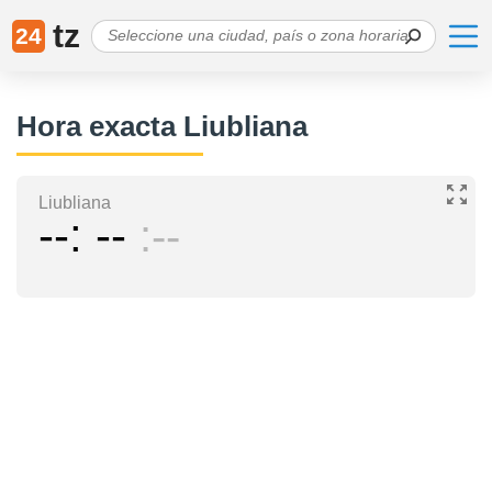
tz
24
Hora exacta Liubliana
Liubliana
--
--
--