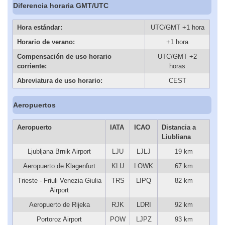
Diferencia horaria GMT/UTC
Hora estándar:
UTC/GMT +1 hora
Horario de verano:
+1 hora
Compensación de uso horario
UTC/GMT +2
corriente:
horas
Abreviatura de uso horario:
CEST
Aeropuertos
Aeropuerto
IATA
ICAO
Distancia a
Liubliana
Ljubljana Brnik Airport
LJU
LJLJ
19 km
Aeropuerto de Klagenfurt
KLU
LOWK
67 km
Trieste - Friuli Venezia Giulia
TRS
LIPQ
82 km
Airport
Aeropuerto de Rijeka
RJK
LDRI
92 km
Portoroz Airport
POW
LJPZ
93 km