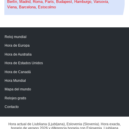
Berlín
,
Madrid
,
Roma
,
París
,
Budapest
,
Hamburgo
,
Varsovia
,
Viena
,
Barcelona
,
Estocolmo
Reloj mundial
Hora de Europa
Hora de Australia
Hora de Estados Unidos
Hora de Canadá
Hora Mundial
Mapa del mundo
Relojes gratis
Contacto
Hora actual de Liubliana (Ljubljana), Eslovenia (Slovenia). Hora exacta,
horario de verano 2026 y diferencia horaria con Eslovenia, Liubliana