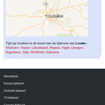
Tijd op locaties in de buurt van de tijdzone van
Lusaka
:
Khartoem
,
Harare
,
Lubumbashi
,
Maputo
,
Kigali
,
Lilongwe
,
Bujumbura
,
Juba
,
Windhoek
,
Gaborone
Wereldklok
Europa tijdkaart
Australië tijdkaart
VS tijdkaart
Canada tijdkaart