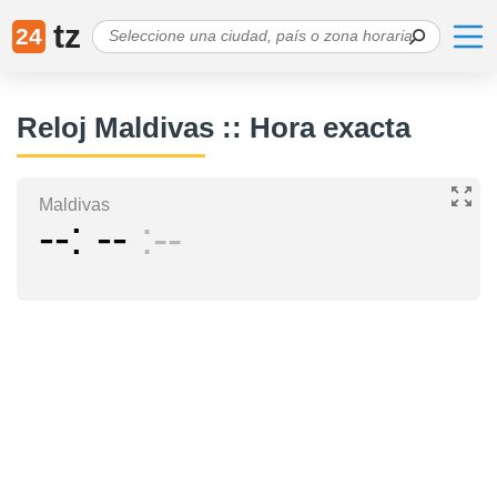
tz
24
Reloj Maldivas :: Hora exacta
Maldivas
--
--
--